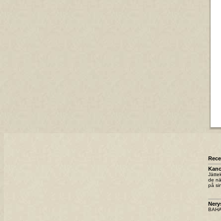
Rec
Kano
Jätte
de nä
på sin
Nery
BAHAH