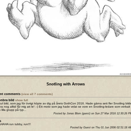
Snotling with Arrows
ent comments
(view all 7 comments)
nbra bild
show full
kul bild, som jag för övrigt köpte av dig på årets GothCon 2016. Hade gärna sett fler Snotling bild
ra nog alltid får mig att le! :-) Ett motiv som jag hade velat se vore en Snotling-ledare som verbalt
 lilla grupp på typ...
Posted by Jonas Blom (guest) on Sun 27 Mar 2016 12:30:26 
s
AHA run tubby, run!!!
Posted by Guest on Thu 01 Jun 2006 02:51:18 