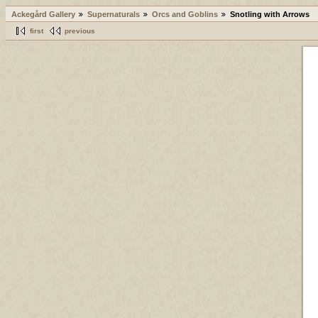
Ackegård Gallery
Supernaturals
Orcs and Goblins
Snotling with Arrows
first
previous