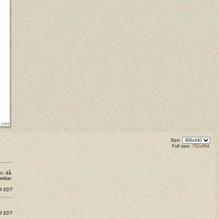
Size:
Full size:
752x984
er, då
 eldar
PM EDT
AM EDT